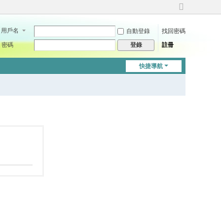
切
換
用戶名
自動登錄
找回密碼
到
寬
密碼
註冊
登錄
版
快捷導航