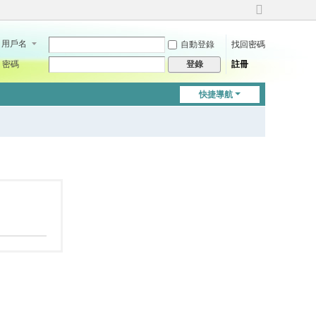
切
換
用戶名
自動登錄
找回密碼
到
寬
密碼
註冊
登錄
版
快捷導航