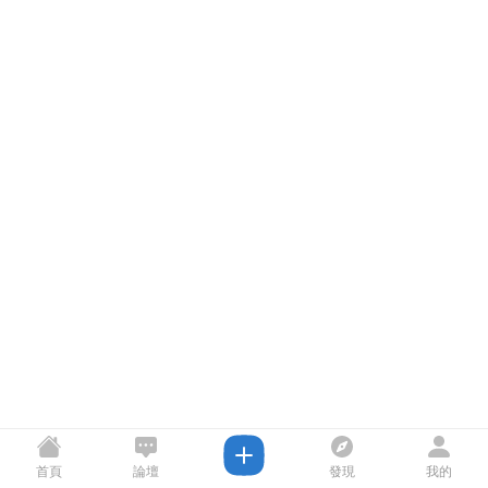
首頁
論壇
發現
我的