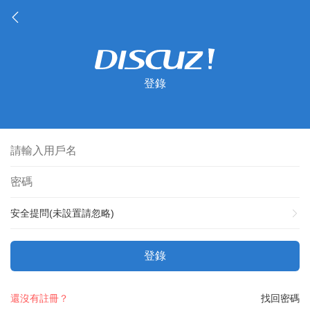
登錄
安全提問(未設置請忽略)
登錄
還沒有註冊？
找回密碼