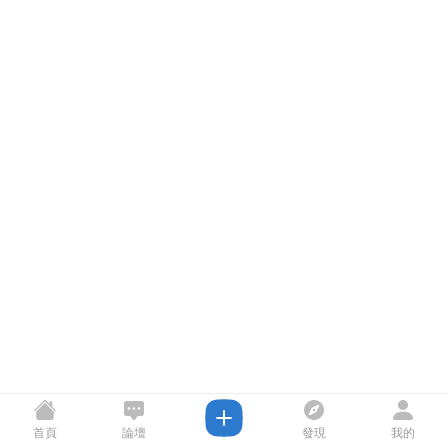
首頁
論壇
發現
我的