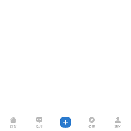
首頁
論壇
發現
我的