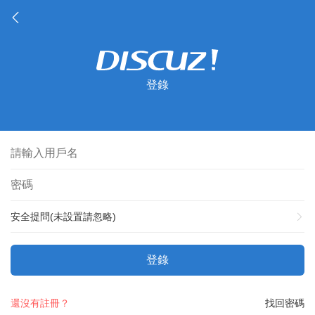
登錄
安全提問(未設置請忽略)
登錄
還沒有註冊？
找回密碼