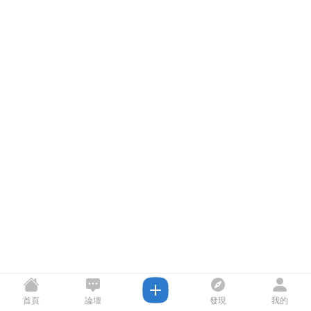
首頁
論壇
發現
我的