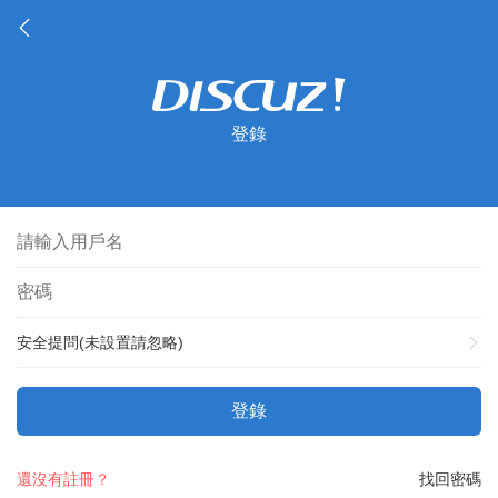
登錄
安全提問(未設置請忽略)
登錄
還沒有註冊？
找回密碼