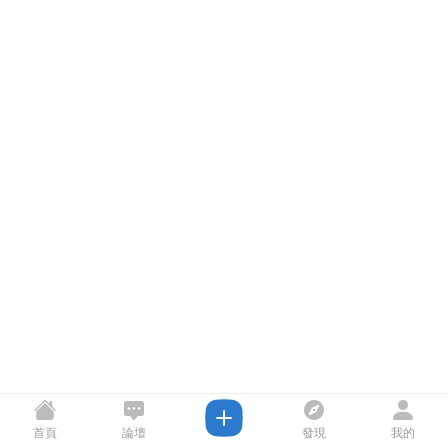
首頁
論壇
發現
我的