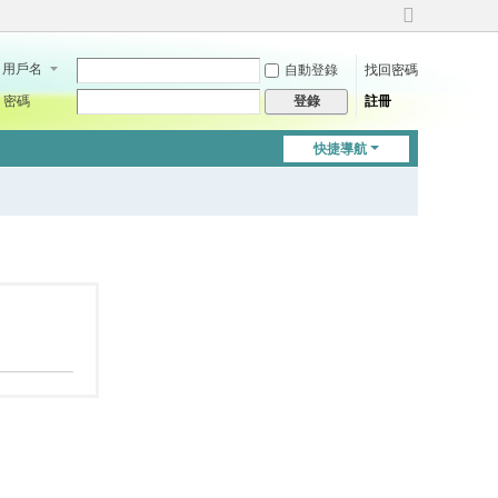
切
換
用戶名
自動登錄
找回密碼
到
寬
密碼
註冊
登錄
版
快捷導航