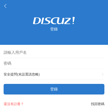
登錄
安全提問(未設置請忽略)
登錄
還沒有註冊？
找回密碼