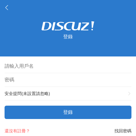
登錄
安全提問(未設置請忽略)
登錄
還沒有註冊？
找回密碼