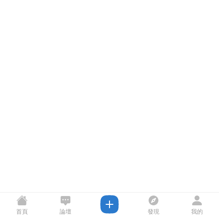
首頁
論壇
發現
我的