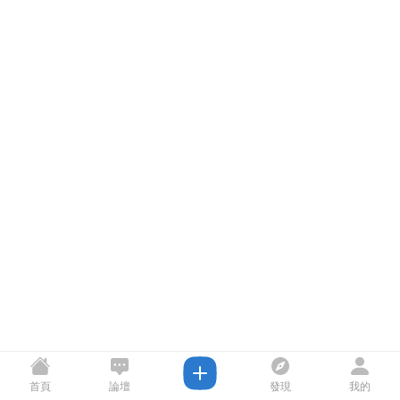
首頁
論壇
發現
我的