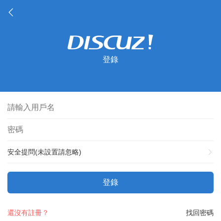
登錄
安全提問(未設置請忽略)
登錄
還沒有註冊？
找回密碼