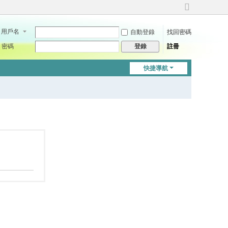
切
換
用戶名
自動登錄
找回密碼
到
寬
密碼
註冊
登錄
版
快捷導航