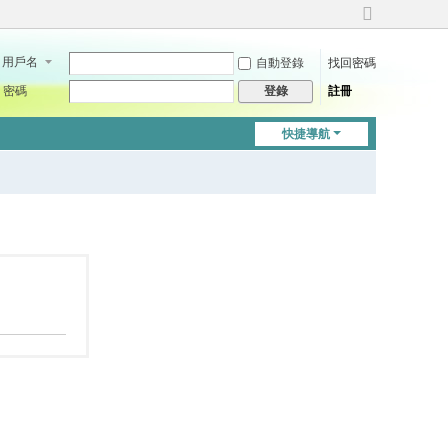
切
換
用戶名
自動登錄
找回密碼
到
寬
密碼
註冊
登錄
版
快捷導航