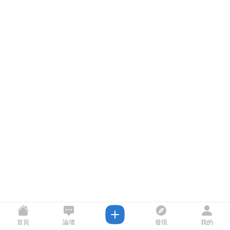
首頁
論壇
發現
我的