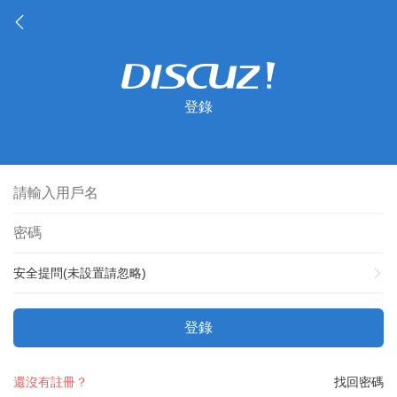
登錄
安全提問(未設置請忽略)
登錄
還沒有註冊？
找回密碼