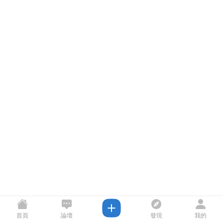
首頁
論壇
發現
我的