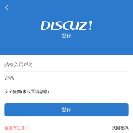
登錄
安全提問(未設置請忽略)
登錄
還沒有註冊？
找回密碼