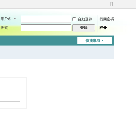
切
換
用戶名
自動登錄
找回密碼
到
寬
密碼
註冊
登錄
版
快捷導航