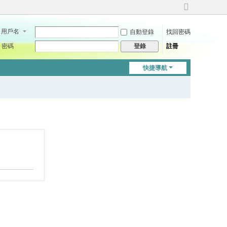
切
換
用戶名
自動登錄
找回密碼
到
寬
密碼
註冊
登錄
版
快捷導航