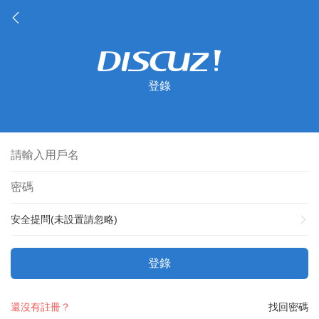
登錄
安全提問(未設置請忽略)
登錄
還沒有註冊？
找回密碼