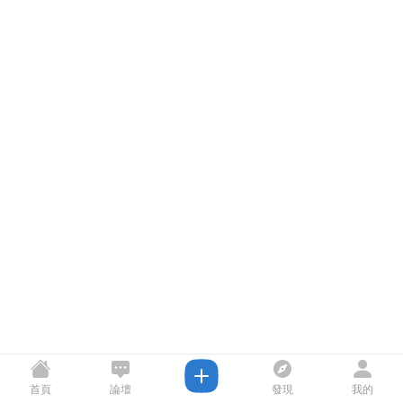
首頁
論壇
發現
我的