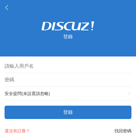
登錄
安全提問(未設置請忽略)
登錄
還沒有註冊？
找回密碼