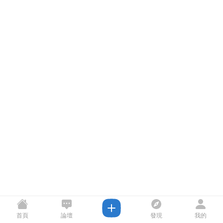
首頁
論壇
發現
我的