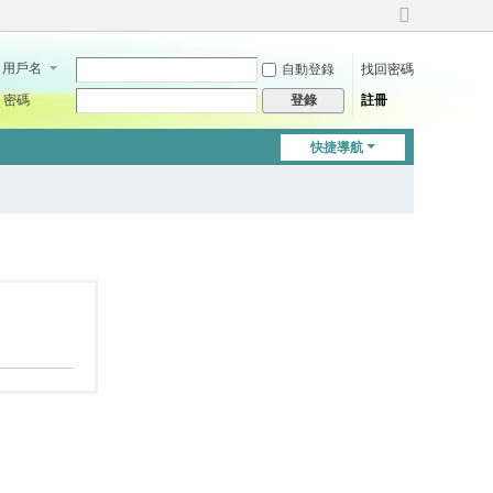
切
換
用戶名
自動登錄
找回密碼
到
寬
密碼
註冊
登錄
版
快捷導航