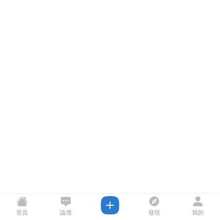
首頁
論壇
發現
我的