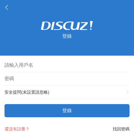
登錄
安全提問(未設置請忽略)
登錄
還沒有註冊？
找回密碼