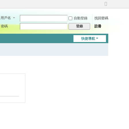
切
換
用戶名
自動登錄
找回密碼
到
寬
密碼
註冊
登錄
版
快捷導航