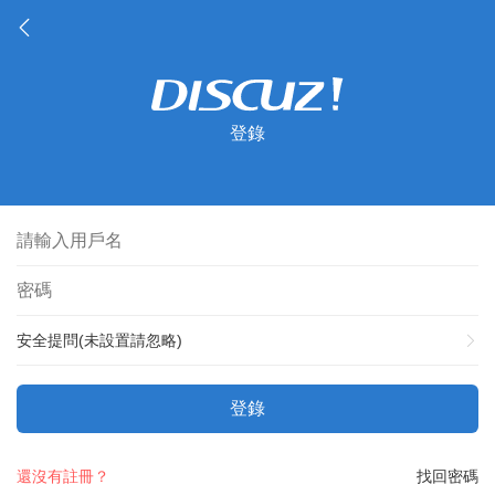
登錄
安全提問(未設置請忽略)
登錄
還沒有註冊？
找回密碼