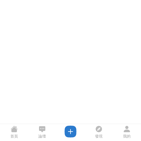
首頁
論壇
發現
我的