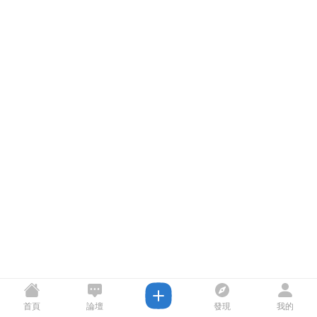
首頁
論壇
發現
我的