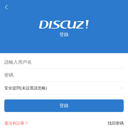
登錄
安全提問(未設置請忽略)
登錄
還沒有註冊？
找回密碼