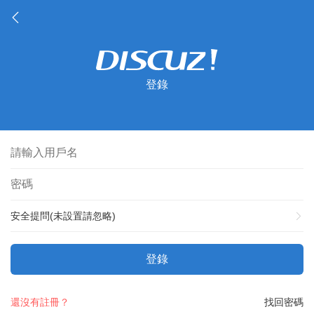
登錄
安全提問(未設置請忽略)
登錄
還沒有註冊？
找回密碼