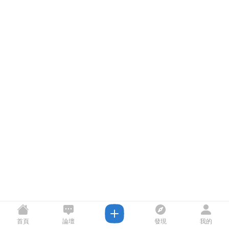
首頁
論壇
發現
我的