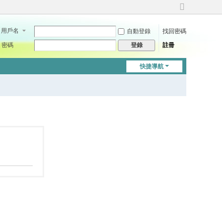
切
換
用戶名
自動登錄
找回密碼
到
寬
密碼
註冊
登錄
版
快捷導航