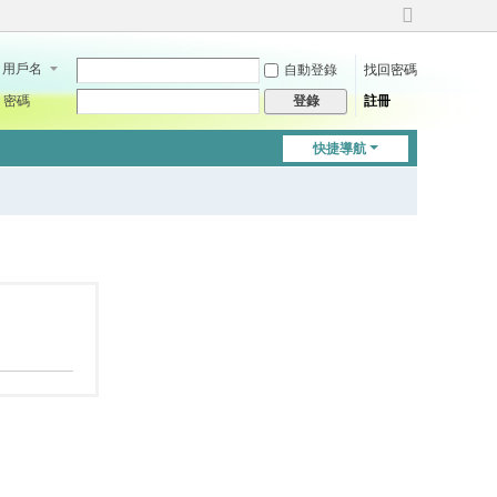
切
換
用戶名
自動登錄
找回密碼
到
寬
密碼
註冊
登錄
版
快捷導航