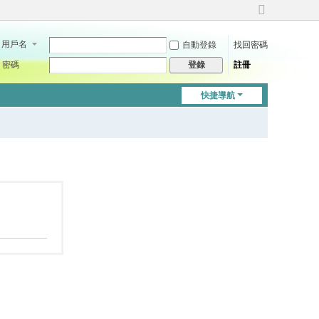
切
換
用戶名
自動登錄
找回密碼
到
寬
密碼
註冊
登錄
版
快捷導航