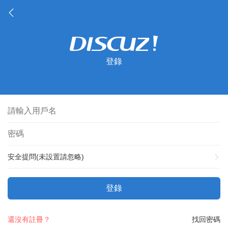
登錄
安全提問(未設置請忽略)
登錄
還沒有註冊？
找回密碼