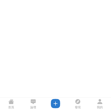
首頁
論壇
發現
我的