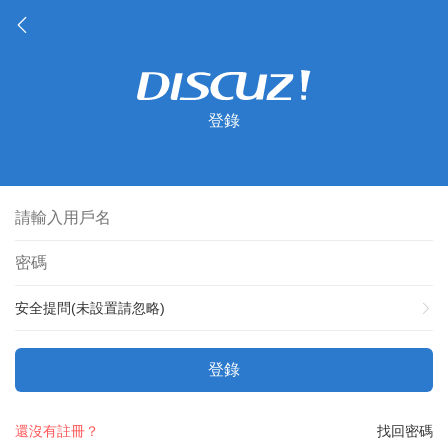
登錄
安全提問(未設置請忽略)
登錄
還沒有註冊？
找回密碼