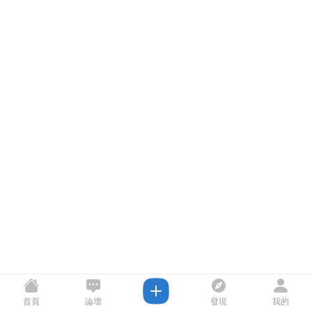
首頁
論壇
發現
我的