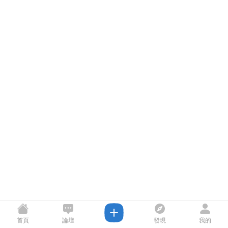
首頁
論壇
發現
我的