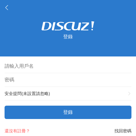
登錄
安全提問(未設置請忽略)
登錄
還沒有註冊？
找回密碼