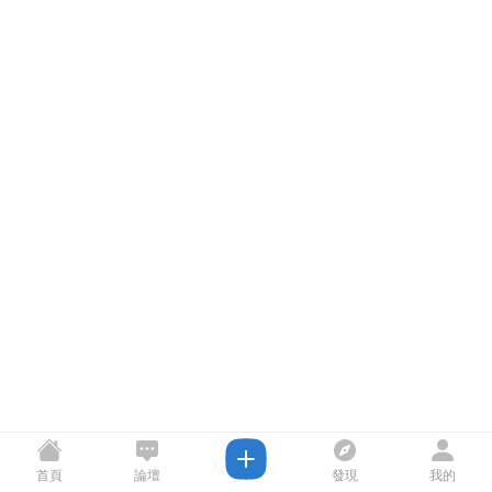
首頁
論壇
發現
我的