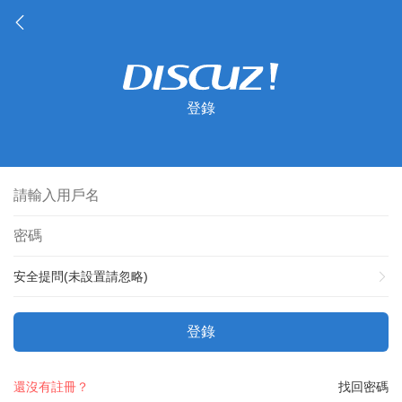
登錄
安全提問(未設置請忽略)
登錄
還沒有註冊？
找回密碼