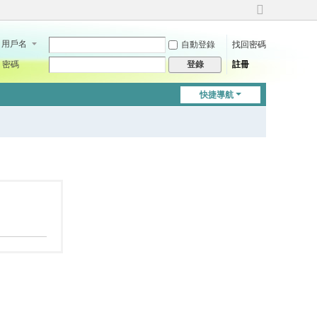
切
換
用戶名
自動登錄
找回密碼
到
寬
密碼
註冊
登錄
版
快捷導航