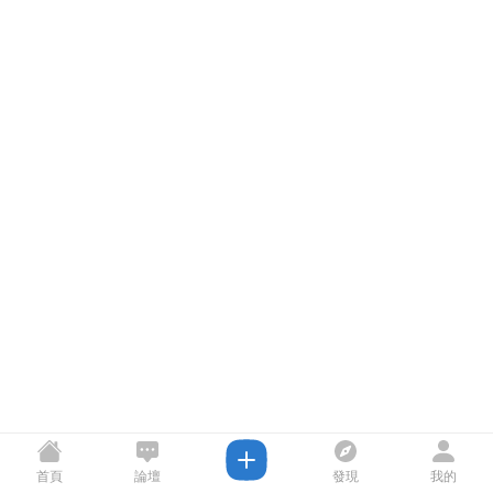
首頁
論壇
發現
我的