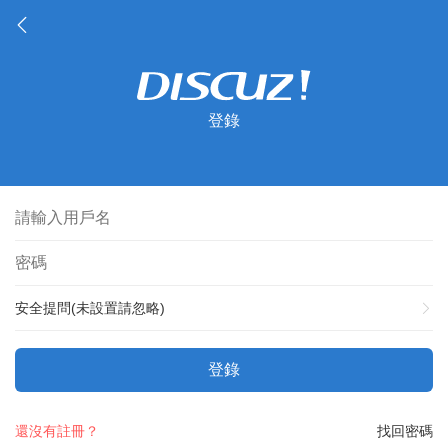
登錄
安全提問(未設置請忽略)
登錄
還沒有註冊？
找回密碼