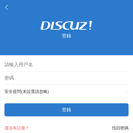
登錄
安全提問(未設置請忽略)
登錄
還沒有註冊？
找回密碼