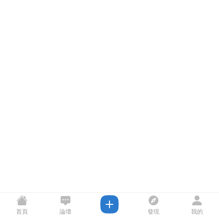
首頁
論壇
發現
我的