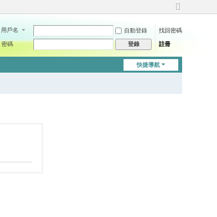
切
換
用戶名
自動登錄
找回密碼
到
寬
密碼
註冊
登錄
版
快捷導航