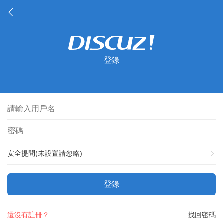
登錄
安全提問(未設置請忽略)
登錄
還沒有註冊？
找回密碼