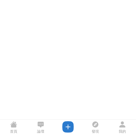
首頁
論壇
發現
我的