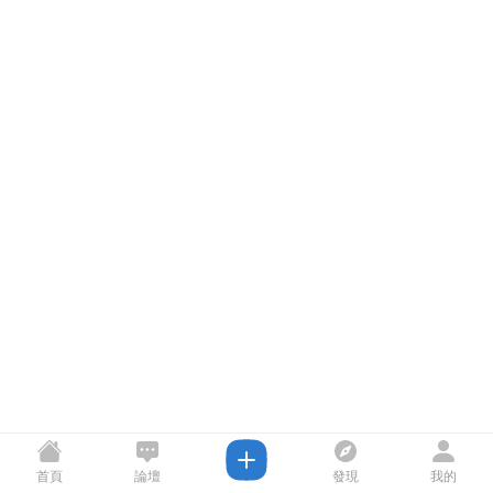
首頁
論壇
發現
我的