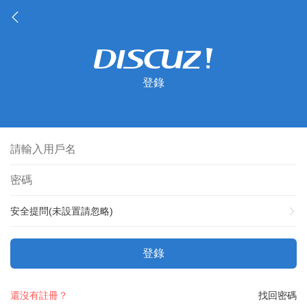
登錄
安全提問(未設置請忽略)
登錄
還沒有註冊？
找回密碼