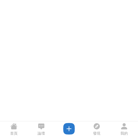
首頁
論壇
發現
我的