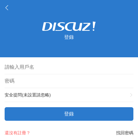
登錄
安全提問(未設置請忽略)
登錄
還沒有註冊？
找回密碼