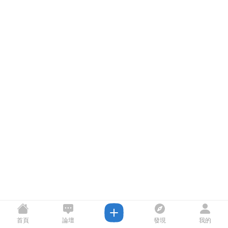
首頁
論壇
發現
我的