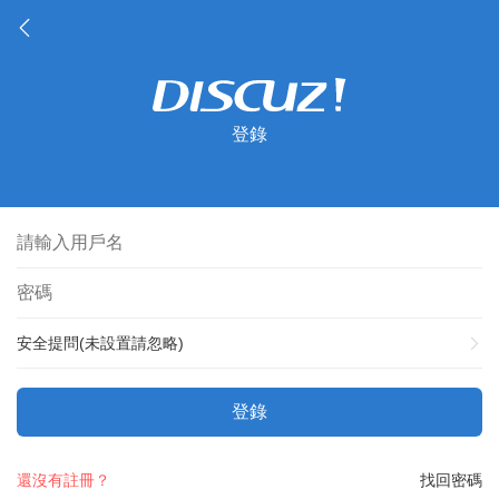
登錄
安全提問(未設置請忽略)
登錄
還沒有註冊？
找回密碼