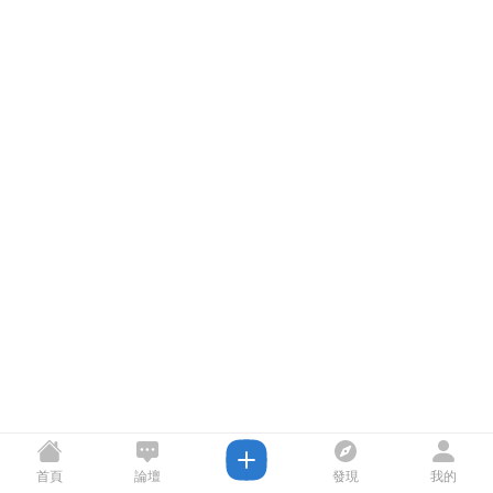
首頁
論壇
發現
我的