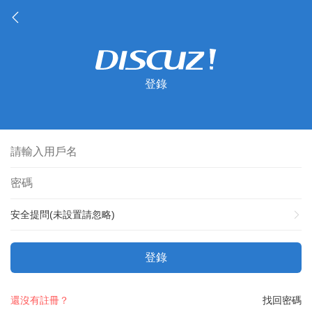
登錄
安全提問(未設置請忽略)
登錄
還沒有註冊？
找回密碼