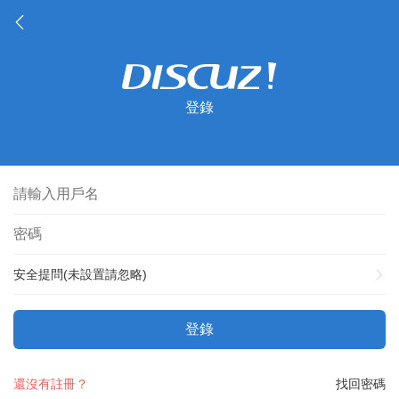
登錄
安全提問(未設置請忽略)
登錄
還沒有註冊？
找回密碼