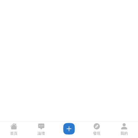
首頁
論壇
發現
我的