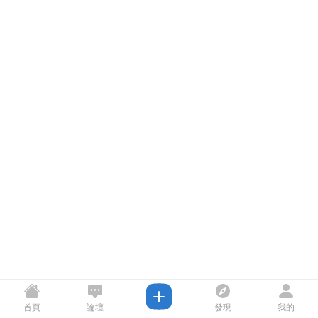
首頁
論壇
發現
我的