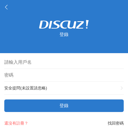
登錄
安全提問(未設置請忽略)
登錄
還沒有註冊？
找回密碼