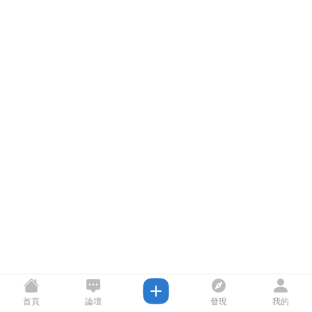
首頁
論壇
發現
我的