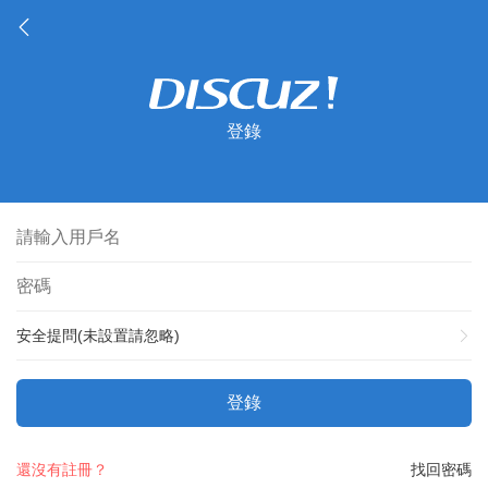
登錄
安全提問(未設置請忽略)
登錄
還沒有註冊？
找回密碼