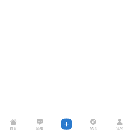
首頁
論壇
發現
我的