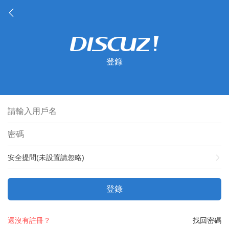
登錄
安全提問(未設置請忽略)
登錄
還沒有註冊？
找回密碼