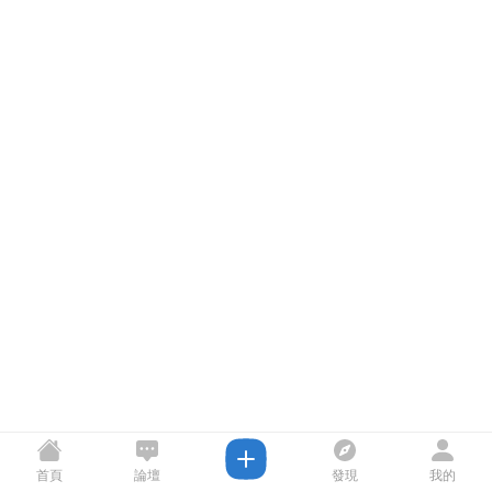
首頁
論壇
發現
我的