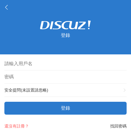
登錄
安全提問(未設置請忽略)
登錄
還沒有註冊？
找回密碼