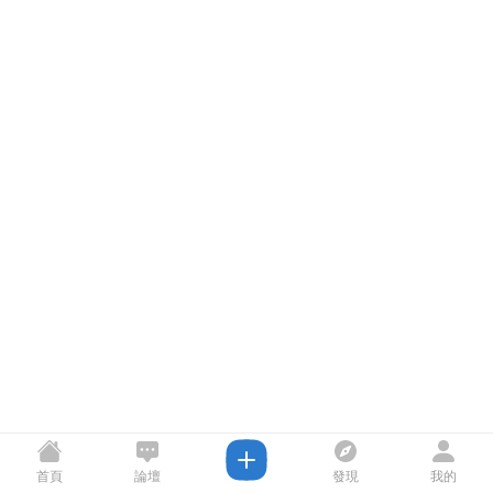
首頁
論壇
發現
我的