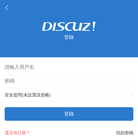
登錄
安全提問(未設置請忽略)
登錄
還沒有註冊？
找回密碼