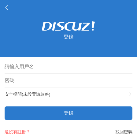
登錄
安全提問(未設置請忽略)
登錄
還沒有註冊？
找回密碼