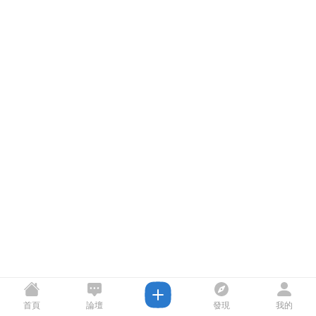
首頁
論壇
發現
我的