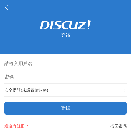
登錄
安全提問(未設置請忽略)
登錄
還沒有註冊？
找回密碼