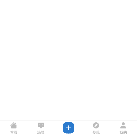
首頁
論壇
發現
我的