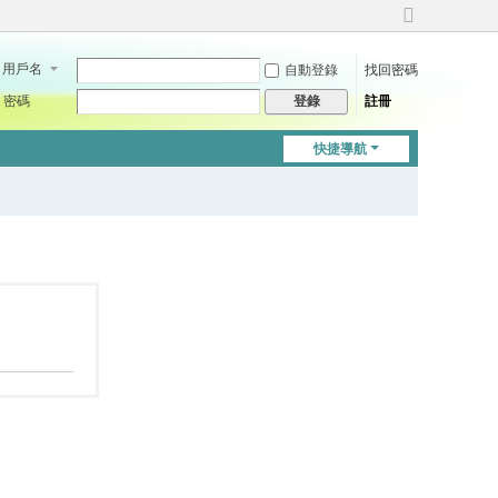
切
換
用戶名
自動登錄
找回密碼
到
寬
密碼
註冊
登錄
版
快捷導航